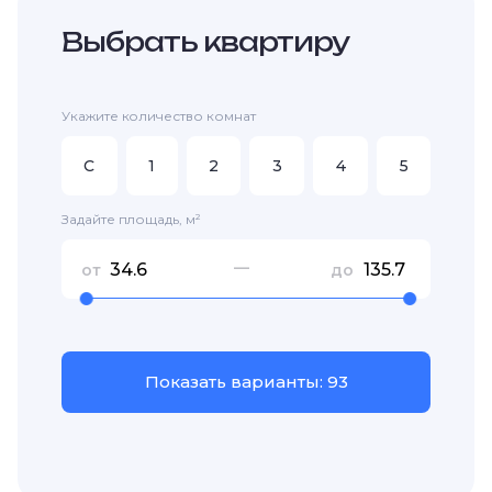
Выбрать квартиру
Укажите количество комнат
C
1
2
3
4
5
Задайте площадь, м²
—
от
до
Показать варианты: 93